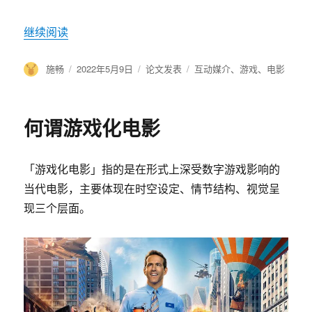
继续阅读
“何谓互动叙事”
作
施畅
发
2022年5月9日
分
论文发表
标
互动媒介
、
游戏
、
电影
者
布
类
签
于
何谓游戏化电影
「游戏化电影」指的是在形式上深受数字游戏影响的
当代电影，主要体现在时空设定、情节结构、视觉呈
现三个层面。