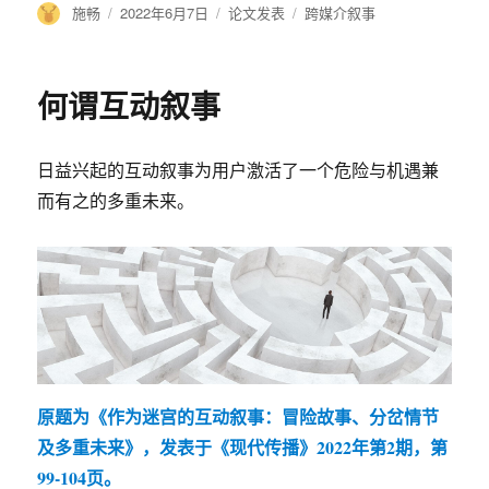
作
施畅
发
2022年6月7日
分
论文发表
标
跨媒介叙事
者
布
类
签
于
何谓互动叙事
日益兴起的互动叙事为用户激活了一个危险与机遇兼
而有之的多重未来。
原题为《作为迷宫的互动叙事：冒险故事、分岔情节
及多重未来》，发表于《现代传播》2022年第2期，第
99-104页。