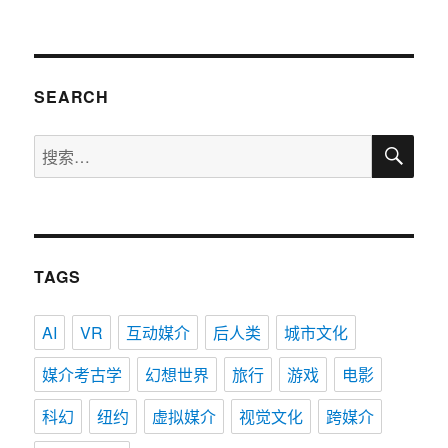
下一
章
页
导
SEARCH
航
搜
搜
索
索：
TAGS
AI
VR
互动媒介
后人类
城市文化
媒介考古学
幻想世界
旅行
游戏
电影
科幻
纽约
虚拟媒介
视觉文化
跨媒介