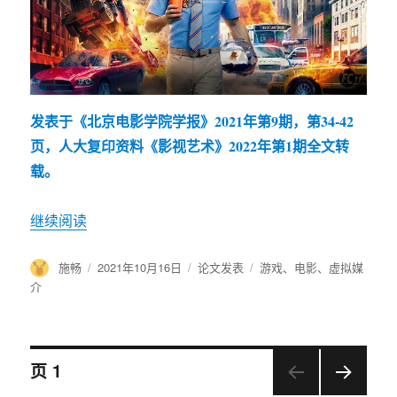
发表于《北京电影学院学报》2021年第9期，第34-42
页，人大复印资料《影视艺术》2022年第1期全文转
载。
继续阅读
“何谓游戏化电影”
作
施畅
发
2021年10月16日
分
论文发表
标
游戏
、
电影
、
虚拟媒
者
布
类
签
介
于
文
页
1