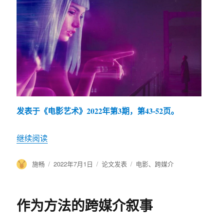
发表于《电影艺术》2022年第3期，第43-52页。
继续阅读
“跨媒介电影研究：一种新的电影研究范式”
作
施畅
发
2022年7月1日
分
论文发表
标
电影
、
跨媒介
者
布
类
签
于
作为方法的跨媒介叙事