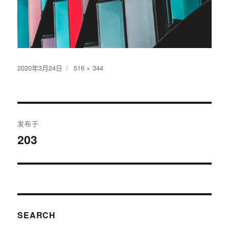
发
2020年3月24日
原
516 × 344
布
始
于
尺
寸
文
发布于
章
203
导
航
SEARCH