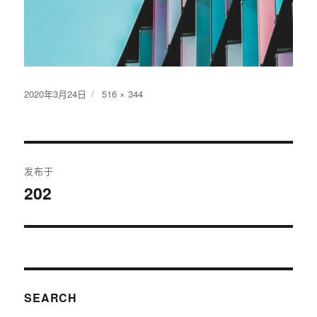
发
2020年3月24日
原
516 × 344
布
始
于
尺
寸
文
发布于
章
202
导
航
SEARCH