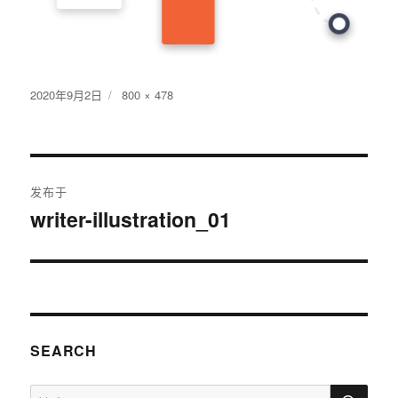
发
2020年9月2日
原
800 × 478
布
始
于
尺
寸
文
发布于
章
writer-illustration_01
导
航
SEARCH
搜
搜