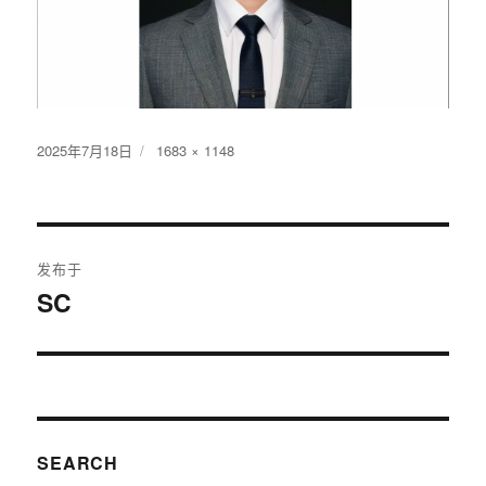
发
2025年7月18日
原
1683 × 1148
布
始
于
尺
寸
文
发布于
章
SC
导
航
SEARCH