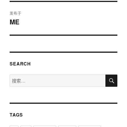
文
发布于
章
ME
导
航
SEARCH
搜
搜
索
索：
TAGS