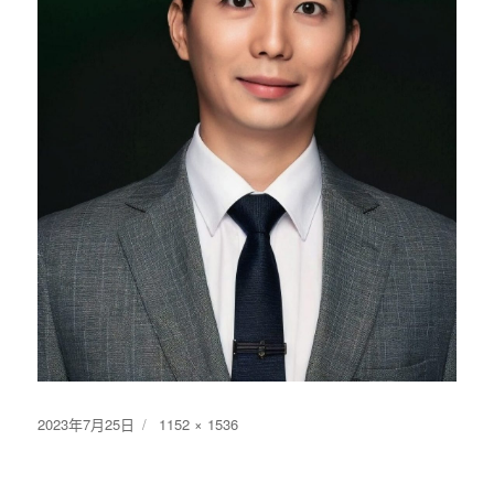
发
2023年7月25日
原
1152 × 1536
布
始
于
尺
寸