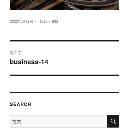
发
2020年9月2日
原
1920 × 982
布
始
于
尺
寸
文
发布于
章
business-14
导
航
SEARCH
搜
搜
索
索：