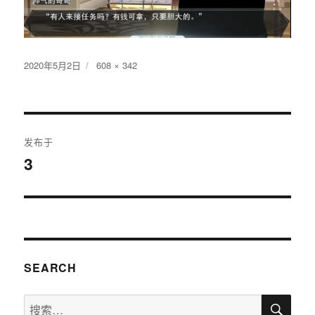
发
2020年5月2日
原
608 × 342
布
始
于
尺
寸
文
发布于
章
3
导
航
SEARCH
搜
搜
索