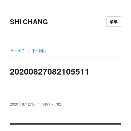
SHI CHANG
菜单
上一图片
下一图片
20200827082105511
发
2020年8月27日
原
1491 × 782
布
始
于
尺
寸
文