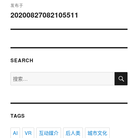
发布于
章
20200827082105511
导
航
SEARCH
搜
搜
索
索：
TAGS
AI
VR
互动媒介
后人类
城市文化