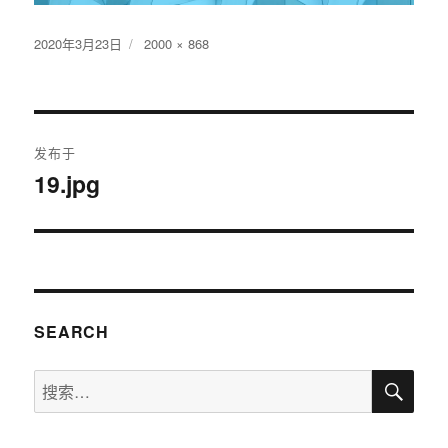
发
2020年3月23日
原
2000 × 868
布
始
于
尺
寸
文
发布于
章
19.jpg
导
航
SEARCH
搜
搜
索
索：