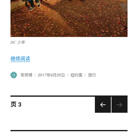
DC 少年
继续阅读
“华盛顿”
作
常师傅
发
2017年6月25日
分
纽约客
标
旅行
者
布
类
签
于
文
页
3
上一
章
页
导