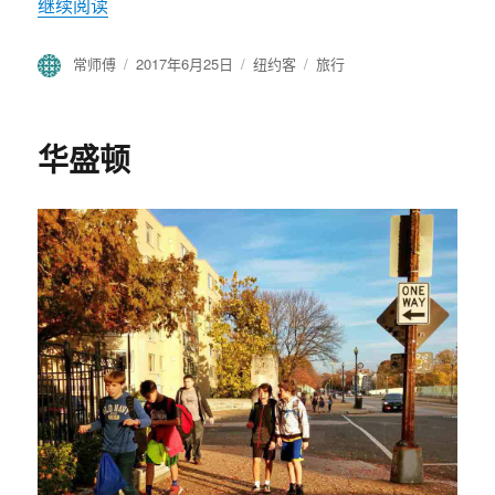
继续阅读
“波士顿”
作
常师傅
发
2017年6月25日
分
纽约客
标
旅行
者
布
类
签
于
华盛顿