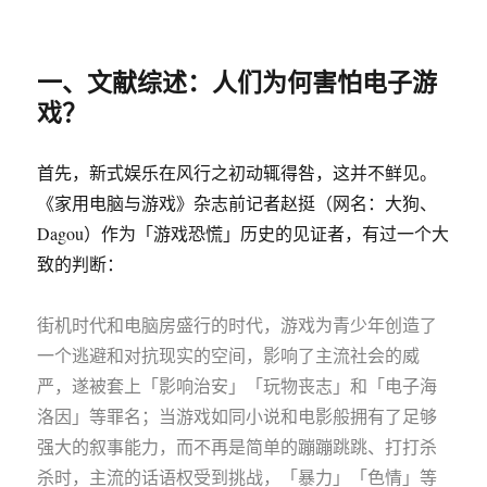
一、文献综述：人们为何害怕电子游
戏？
首先，新式娱乐在风行之初动辄得咎，这并不鲜见。
《家用电脑与游戏》杂志前记者赵挺（网名：大狗、
Dagou）作为「游戏恐慌」历史的见证者，有过一个大
致的判断：
街机时代和电脑房盛行的时代，游戏为青少年创造了
一个逃避和对抗现实的空间，影响了主流社会的威
严，遂被套上「影响治安」「玩物丧志」和「电子海
洛因」等罪名；当游戏如同小说和电影般拥有了足够
强大的叙事能力，而不再是简单的蹦蹦跳跳、打打杀
杀时，主流的话语权受到挑战，「暴力」「色情」等