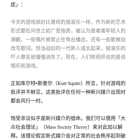
症」：
今天的游戏就好比曾经的摇滚乐一样，作为新的艺术
形式都在问世之初广受指责，被认为是毒害年轻人的
渊薮。一些唱片被禁止在电台播出，还有一些歌被迫
改写歌词。但当战后的一代新人成长起来，摇滚乐的
吓人罪名就慢慢消失了。现在，人们转而抨击的是说
唱乐和游戏。
正如库尔特•斯奎尔（Kurt Squire）所言，针对游戏的
批评并不鲜见，这类批评在任何一种新兴媒介出现时
都会风行一时。
饱受非议似乎是新兴媒介的宿命。我们可以借用「大
众社会理论」（Mass Society Theory）来对此加以解
释。该理论假定新式媒介会对正常的社会秩序起到破