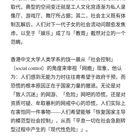
取代，典型的空间变迁就是工人文化宫逐渐为私人录
像厅、游戏厅、舞厅所占据；其二，社会主义既有体
制瓦解后，人们对下一代子女的社会流动问题愈发焦
虑，以至于「娱乐」成了与「教育」截然对立的一个
范畴。
香港中文大学人类学系的饶一晨从「社会控制」
（social control）的角度来审视「网瘾」现象，他认
为：人们感到无能为力时往往寄希望于政府干预，而
恐慌的根本原因正在于国家力量的撤退。无论是对
「致人沉迷」的网游、「危险」网吧的恐慌，还是对
资质可疑、牟取暴利的网戒中心的恐慌，人们实际上
在害怕同一件事物——人们希望能够「恢复国家主导
的模范型社会控制」，从而「平息一切在社会急剧转
型过程中产生的『现代性危险』」。