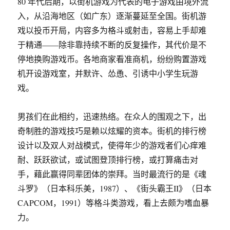
80 年代后期，以街机游戏为代表的电子游戏由境外流
入，从沿海地区（如广东）逐渐蔓延至全国。街机游
戏以投币开局，内容多为格斗或射击，容易上手却难
于精通——除非靠持续不断的反复操作，其代价是不
停地换购游戏币。各地商家看准商机，纷纷购置游戏
机开设游戏室，并默许、怂恿、引诱中小学生玩游
戏。
男孩们在此相约，迅速热络。在众人的围观之下，出
奇制胜的游戏技巧是赖以炫耀的资本。街机的排行榜
设计以及双人对战模式，使得年少的游戏者们心痒难
耐、跃跃欲试，或试图登顶排行榜，或打算痛击对
手，藉此赢得同辈团体的崇拜。当时最流行的是《魂
斗罗》（日本科乐美，1987）、《街头霸王II》（日本
CAPCOM，1991）等格斗类游戏，看上去颇为嗜血暴
力。