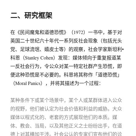
二、研究框架
在《民间魔鬼和道德恐慌》（1972）一书中，基于对
英国二十世纪六十年代一系列反社会现象（包括光头
党、足球流氓、嬉皮士等）的观察，社会学家斯坦利•
科恩（Stanley Cohen）发现：媒体倾向于重复报道某
一反社会行为，令公众对某一特定社群产生恐慌，即
便这种恐慌是不必要的。科恩将其称作「道德恐慌」
（Moral Panics），并将其描述为一个过程：
某种条件下或某个场景中，某个人或某群体进入公众
的视野，他们被认定为社会价值和利益的威胁。大众
媒体以程式化的、老套的方式展现他们的本质。媒
体、教会、当局，以及其他正义之士纷纷出手，在道
德上对其横加干涉。社会公认的专家们宣布他们的诊