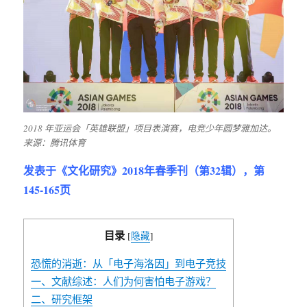
2018 年亚运会「英雄联盟」项目表演赛，电竞少年圆梦雅加达。
来源：腾讯体育
发表于《文化研究》2018年春季刊（第32辑），第
145-165页
目录
[
隐藏
]
恐慌的消逝：从「电子海洛因」到电子竞技
一、文献综述：人们为何害怕电子游戏？
二、研究框架