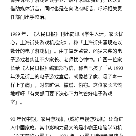
借助媒体诉苦，同时也是在向政府喊话，呼吁相关责
任部门出手整治。
1989 年，《人民日报》刊出简讯《学生入迷，家长忧
心，上海街头游戏机成灾》，称「上海街头涌现难以
数计的电子游戏机」。由于缺乏监管，凶猛来袭的电
子游戏着实让不少家长、老师忧心忡忡。广西一位家
长给《人民日报》编辑部写信，称自己孩子「从 1993
年涉足街上的电子游戏室后，就像着了魔、吸了毒一
样上了瘾」，时常旷课、撒谎、偷窃。这位家长悲愤
地呼吁「有关部门要下决心下力气管好电子游戏
室」。
90 年代中期，家用游戏机（或称电视游戏机）逐渐进
入中国家庭，其中影响力最大的是小霸王电脑学习机
（以下简称小霸王）。1994 年，小霸王聘请明星成龙