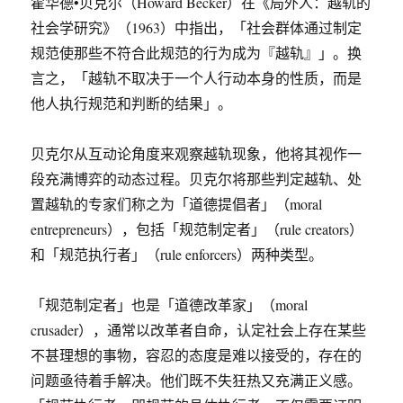
霍华德•贝克尔（Howard Becker）在《局外人：越轨的
社会学研究》（1963）中指出，「社会群体通过制定
规范使那些不符合此规范的行为成为『越轨』」。换
言之，「越轨不取决于一个人行动本身的性质，而是
他人执行规范和判断的结果」。
贝克尔从互动论角度来观察越轨现象，他将其视作一
段充满博弈的动态过程。贝克尔将那些判定越轨、处
置越轨的专家们称之为「道德提倡者」（moral
entrepreneurs），包括「规范制定者」（rule creators）
和「规范执行者」（rule enforcers）两种类型。
「规范制定者」也是「道德改革家」（moral
crusader），通常以改革者自命，认定社会上存在某些
不甚理想的事物，容忍的态度是难以接受的，存在的
问题亟待着手解决。他们既不失狂热又充满正义感。